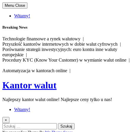
Skip
Menu
Close
to
content
Witamy!
Breaking News
Technologie finansowe a rynek walutowy |
Przyszłość kantorów internetowych w dobie walut cyfrowych |
Porównanie strategii inwestycyjnych: euro kontra inne waluty
europejskie |
Procedury KYC (Know Your Customer) w wymianie walut online |
Automatyzacja w kantorach online |
Kantor walut
Najlepszy kantor walut online! Najlepsze ceny tylko u nas!
Witamy!
×
Szukaj: