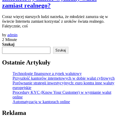
zamiast realnego?
Coraz więcej starszych ludzi narzeka, że młodzież zanurza się w
świecie Internetu zamiast korzystać z uroków świata realnego.
Faktycznie, coś
by
admin
2 Minute
Szukaj
Szukaj
Ostatnie Artykuły
Technologie finansowe a rynek walutowy
Przyszłość kantorów internetowych w dobie walut cyfrowych
Porównanie strategii inwestycyjnych: euro kontra inne waluty
europejskie
Procedury KYC (Know Your Customer) w wymianie walut
online
Automatyzacja w kantorach online
Reklama