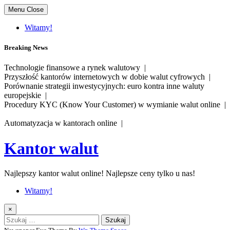
Skip
Menu
Close
to
content
Witamy!
Breaking News
Technologie finansowe a rynek walutowy |
Przyszłość kantorów internetowych w dobie walut cyfrowych |
Porównanie strategii inwestycyjnych: euro kontra inne waluty
europejskie |
Procedury KYC (Know Your Customer) w wymianie walut online |
Automatyzacja w kantorach online |
Kantor walut
Najlepszy kantor walut online! Najlepsze ceny tylko u nas!
Witamy!
×
Szukaj: