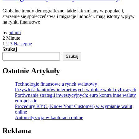
Globalne trendy demograficzne, takie jak zmiany w populacji,
starzenie się społeczeństwa i migracje ludności, mają istotny wpływ
na rynki finansowe
by
admin
2 Minute
Stronicowanie
1
2
3
Następne
Szukaj
wpisów
Szukaj
Ostatnie Artykuły
Technologie finansowe a rynek walutowy
Przyszłość kantorów internetowych w dobie walut cyfrowych
Porównanie strategii inwestycyjnych: euro kontra inne waluty
europejskie
Procedury KYC (Know Your Customer) w wymianie walut
online
Automatyzacja w kantorach online
Reklama