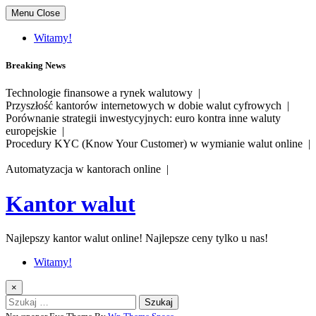
Skip
Menu
Close
to
content
Witamy!
Breaking News
Technologie finansowe a rynek walutowy |
Przyszłość kantorów internetowych w dobie walut cyfrowych |
Porównanie strategii inwestycyjnych: euro kontra inne waluty
europejskie |
Procedury KYC (Know Your Customer) w wymianie walut online |
Automatyzacja w kantorach online |
Kantor walut
Najlepszy kantor walut online! Najlepsze ceny tylko u nas!
Witamy!
×
Szukaj: