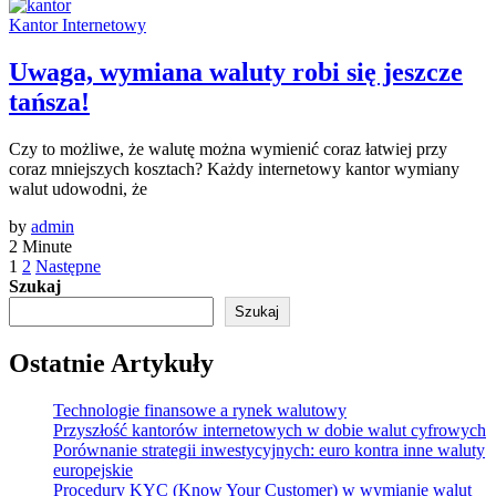
Kantor Internetowy
Uwaga, wymiana waluty robi się jeszcze
tańsza!
Czy to możliwe, że walutę można wymienić coraz łatwiej przy
coraz mniejszych kosztach? Każdy internetowy kantor wymiany
walut udowodni, że
by
admin
2 Minute
Stronicowanie
1
2
Następne
Szukaj
wpisów
Szukaj
Ostatnie Artykuły
Technologie finansowe a rynek walutowy
Przyszłość kantorów internetowych w dobie walut cyfrowych
Porównanie strategii inwestycyjnych: euro kontra inne waluty
europejskie
Procedury KYC (Know Your Customer) w wymianie walut