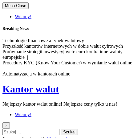
Skip
Menu
Close
to
content
Witamy!
Breaking News
Technologie finansowe a rynek walutowy |
Przyszłość kantorów internetowych w dobie walut cyfrowych |
Porównanie strategii inwestycyjnych: euro kontra inne waluty
europejskie |
Procedury KYC (Know Your Customer) w wymianie walut online |
Automatyzacja w kantorach online |
Kantor walut
Najlepszy kantor walut online! Najlepsze ceny tylko u nas!
Witamy!
×
Szukaj: