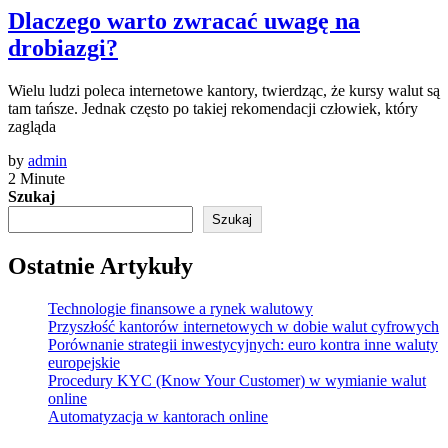
Dlaczego warto zwracać uwagę na
drobiazgi?
Wielu ludzi poleca internetowe kantory, twierdząc, że kursy walut są
tam tańsze. Jednak często po takiej rekomendacji człowiek, który
zagląda
by
admin
2 Minute
Szukaj
Szukaj
Ostatnie Artykuły
Technologie finansowe a rynek walutowy
Przyszłość kantorów internetowych w dobie walut cyfrowych
Porównanie strategii inwestycyjnych: euro kontra inne waluty
europejskie
Procedury KYC (Know Your Customer) w wymianie walut
online
Automatyzacja w kantorach online